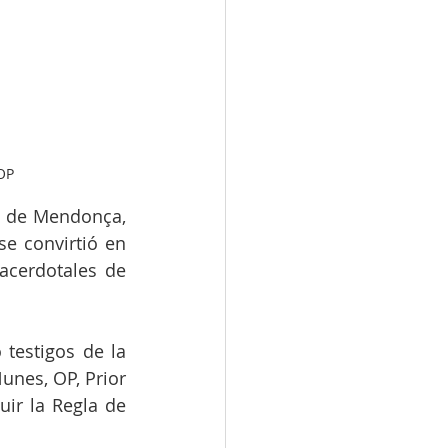
OP
o de Mendonça, 
e convirtió en 
cerdotales de 
testigos de la 
unes, OP, Prior 
ir la Regla de 