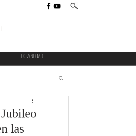
I
DOWNLOAD
Jubileo
n las