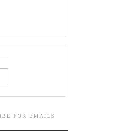
 | Monseñor Patrick
in hace profesión en las
rnidades Sacerdotales
nicanas
IBE FOR EMAILS