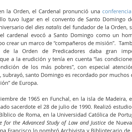
en la Orden, el Cardenal pronunció una 
conferencia
ello tuvo lugar en el convento de Santo Domingo de
iversario del 
dies natalis 
del fundador de la Orden, 
 el cardenal evocó a Santo Domingo como un homb
po crear un marco de “compañeros de misión”.  Tamb
al de la Orden de Predicadores daba gran impo
ue a la erudición y tenía en cuenta “las condicione
ndición de los más pobres”, con especial atención 
lo, subrayó, santo Domingo es recordado por muchos 
ión” de Europa. 
iembre de 1965 en Funchal, en la isla de Madeira, el
ado sacerdote el 28 de julio de 1990. Realizó estudios
o Bíblico de Roma, en la Universidad Católica de Portu
te for the Advanced Study of Law and Justice
 de Nueva 
pa Francisco lo nombró Archivista y Bibliotecario de l