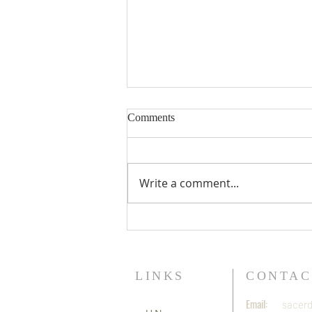
Comments
Write a comment...
COLOMBIA | Ocho sacerdotes
inician la formación del
noviciado en las fraternidades
dominicanas
LINKS
CONTAC
Email:
sacerd