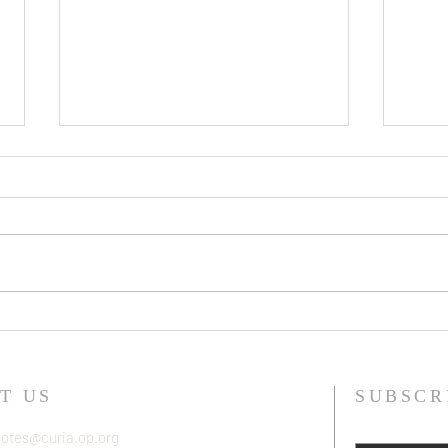
ESPAÑA | Mons. Auza dirige a
EEUU
la familia dominicana en la misa
Brank
de clausura del Jubileo de Sto
Frate
Domingo
Domi
T US
SUBSCR
otes@curia.op.org