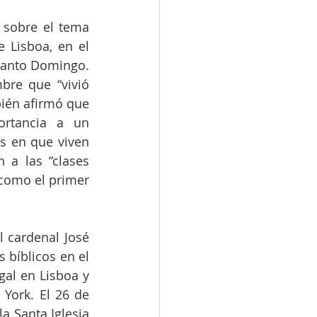
 sobre el tema 
 Lisboa, en el 
santo Domingo. 
re que “vivió 
ién afirmó que 
rtancia a un 
s en que viven 
a las “clases 
como el primer 
 cardenal José 
 bíblicos en el 
gal en Lisboa y 
York. El 26 de 
a Santa Iglesia 