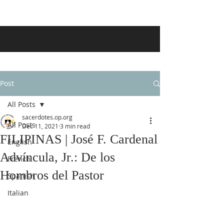
Post
All Posts
sacerdotes.op.org
All Posts
Dec 11, 2021
3 min read
FILIPINAS | José F. Cardenal
English
Advíncula, Jr.: De los
French
Hombros del Pastor
Spanish
Italian