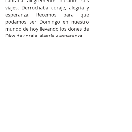
cantaba alegremente durante sus 
viajes. Derrochaba coraje, alegría y 
esperanza. Recemos para que 
podamos ser Domingo en nuestro 
mundo de hoy llevando los dones de 
Dios de coraje, alegría y esperanza.
Amang Santo Domingo, ipanalangin 
mo kami. 
Maraming salamat po.
Este artículo ha sido tomado de 
Phildom, el boletín oficial de la 
Provincia Dominicana de Filipinas, 
edición de diciembre de 2021