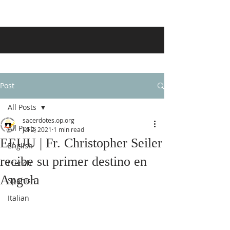
Post
All Posts
sacerdotes.op.org
All Posts
Jul 2, 2021
1 min read
EEUU | Fr. Christopher Seiler
English
recibe su primer destino en
French
Angola
Spanish
Italian