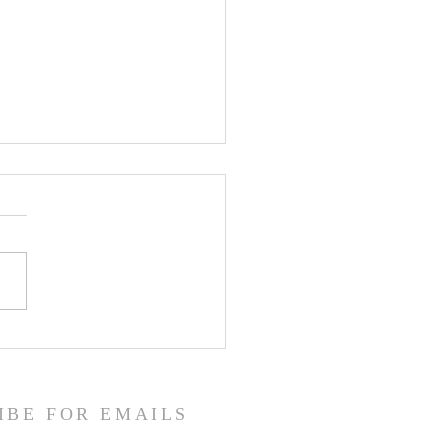
PPINES | Jose F. Cardinal
cula, Jr : Des épaules du
r
IBE FOR EMAILS