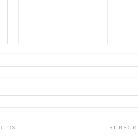
USA | Mgr Patrick Brankin fait
PHILI
profession dans les Fraternités
Advin
sacerdotales dominicaines
berge
T US
SUBSCR