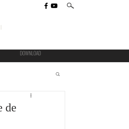
I
DOWNLOAD
e de