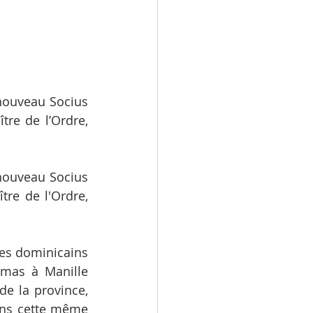
 nouveau Socius 
re de l’Ordre, 
 nouveau Socius 
re de l'Ordre, 
les dominicains 
omas à Manille 
e la province, 
ans cette même 