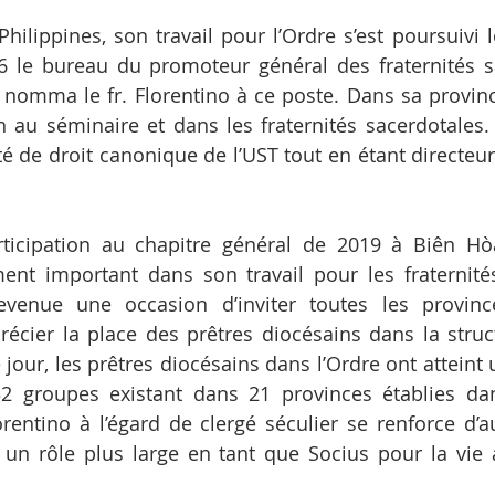
hilippines, son travail pour l’Ordre s’est poursuivi l
 le bureau du promoteur général des fraternités sa
nomma le fr. Florentino à ce poste. Dans sa province, 
n au séminaire et dans les fraternités sacerdotales. 
é de droit canonique de l’UST tout en étant directeur d
rticipation au chapitre général de 2019 à Biên Hòa
 important dans son travail pour les fraternités 
evenue une occasion d’inviter toutes les provinc
écier la place des prêtres diocésains dans la struct
jour, les prêtres diocésains dans l’Ordre ont atteint u
2 groupes existant dans 21 provinces établies dan
orentino à l’égard de clergé séculier se renforce d’au
n rôle plus large en tant que Socius pour la vie a