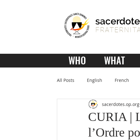
sacerdote
FRATERNITA
WHO
WHAT
All Posts
English
French
sacerdotes.op.org
CURIA | L
l’Ordre po