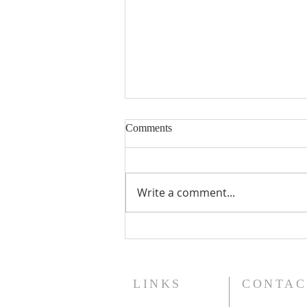
Comments
Write a comment...
COLOMBIE | Huit prêtres
commencent leur formation au
noviciat dans les fraternités
dominicaines
LINKS
CONTAC