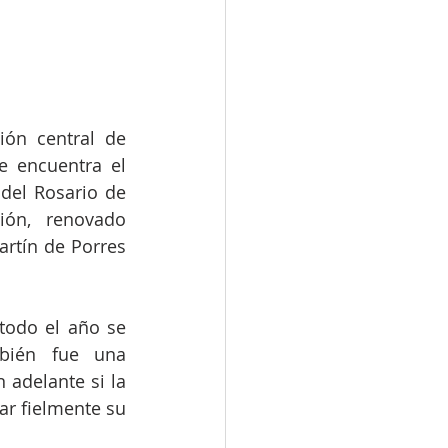
ón central de 
 encuentra el 
el Rosario de 
ón, renovado 
rtín de Porres 
todo el año se 
bién fue una 
adelante si la 
r fielmente su 