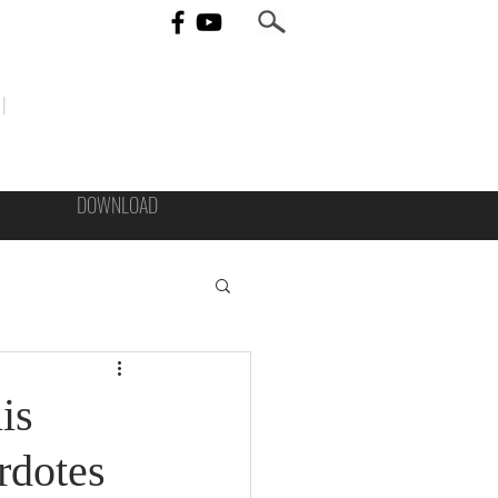
I
DOWNLOAD
is
rdotes