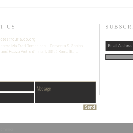
ESPAÑA | Mons. Auza dirige a
EEUU
la familia dominicana en la misa
Brank
de clausura del Jubileo de Sto
Frate
Domingo
Domi
T US
SUBSCR
otes@curia.op.org
Generalizia Frati Domenicani - Convento S. Sabina
zza Pietro d'Illiria, 1,
00153 Roma (Italia)
Send
Dominici