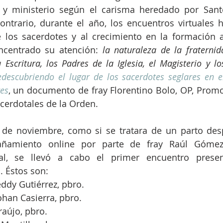
 y ministerio según el carisma heredado por San
ontrario, durante el año, los encuentros virtuales 
 los sacerdotes y al crecimiento en la formación a
centrado su atención: 
la naturaleza de la fraternid
 Escritura, los Padres de la Iglesia, el Magisterio y lo
edescubriendo el lugar de los sacerdotes seglares en e
es
, un documento de fray Florentino Bolo, OP, Promo
acerdotales de la Orden.
4 de noviembre, como si se tratara de un parto des
amiento online por parte de fray Raúl Gómez 
al, se llevó a cabo el primer encuentro presen
. Éstos son:
eddy Gutiérrez, pbro. 
Johan Casierra, pbro.
raújo, pbro.