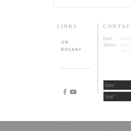
COLOMBIA | Ocho sacerdotes
inician la formación del
noviciado en las fraternidades
dominicanas
LINKS
CONTAC
Email:
sacerd
UN
Address:
Curia 
ROSARY
(Aventino) Pia
© 2018. Fraternitates Sacerdotalis Sancti 