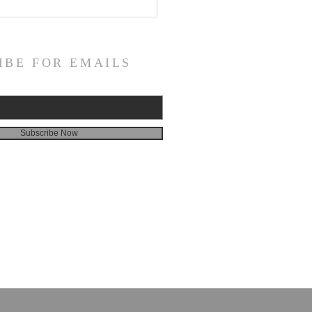
 | Monseñor Patrick
in hace profesión en las
rnidades Sacerdotales
nicanas
IBE FOR EMAILS
Subscribe Now