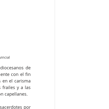
incial
diocesanos de 
nte con el fin 
 en el carisma 
railes y a las 
n capellanes. 
acerdotes por 